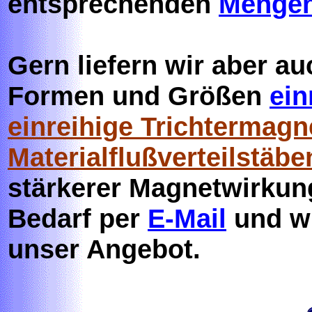
entsprechenden
Mengen
Gern liefern wir aber a
Formen und Größen
ein
einreihige Trichtermagn
Materialflußverteilstäbe
stärkerer Magnetwirkung
Bedarf per
E-Mail
und wi
unser Angebot.