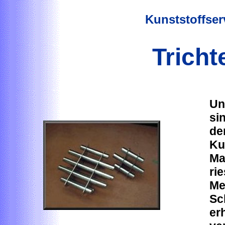
Kunststoffse
Trich
Un
si
de
Ku
Ma
ri
Met
Sc
er